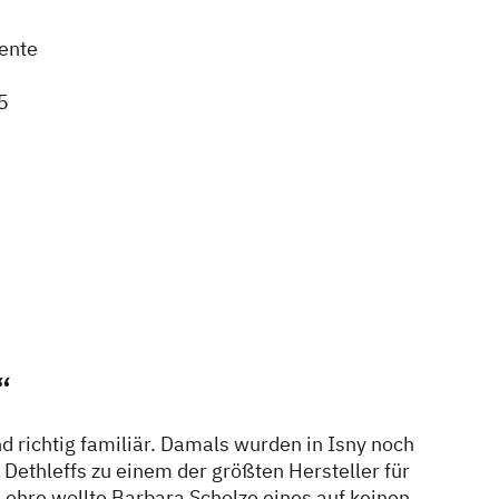
iente
5
“
 richtig familiär. Damals wurden in Isny noch
Dethleffs zu einem der größten Hersteller für
Lehre wollte Barbara Scholze eines auf keinen