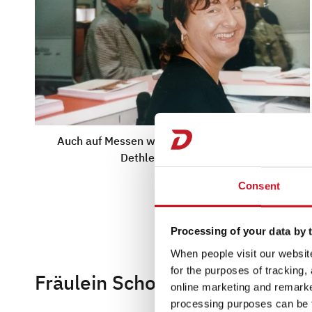
Auch auf Messen war Barbara Scholze für die
Dethleffs Kunden da
Consent
Processing of your data by t
When people visit our website
for the purposes of tracking,
Fräulein Scholze zum Diktat
online marketing and remarket
processing purposes can be f