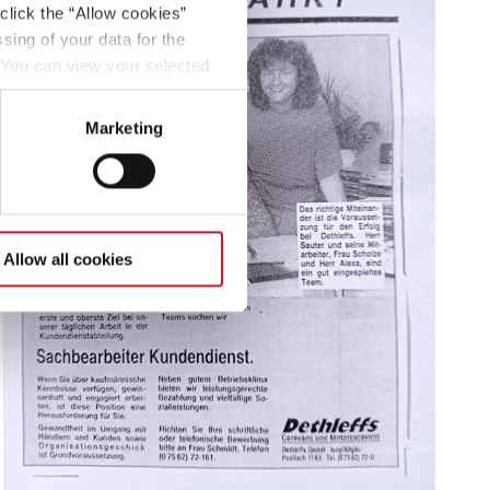
click the “Allow cookies”
sing of your data for the
. You can view your selected
button at the bottom left of
Marketing
Allow all cookies