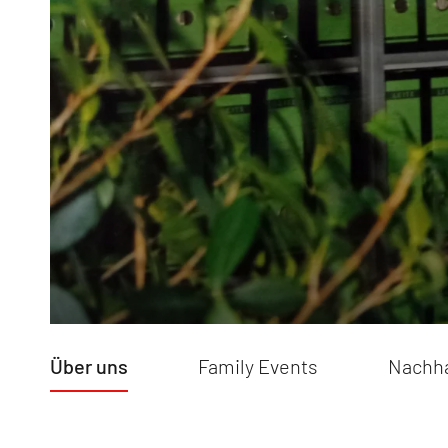
Nachhaltig
Service
Campingfo
Dethleffs Versprechen
Messen
Reiselust
Tipps & Tri
Unternehmen
Fahrzeuge
Händlersuche
How to Vid
Fahrzeugbörse
Blog
Über uns
Family Events
Nachha