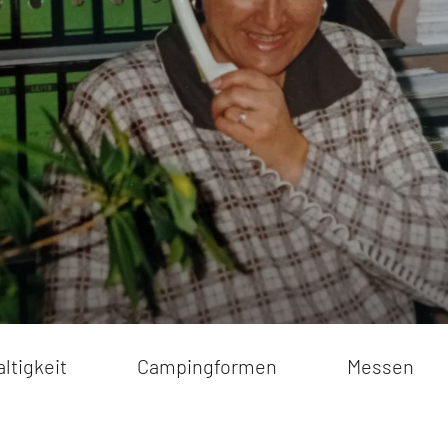
keit
rmen
cks
eos
ltigkeit
Campingformen
Messen