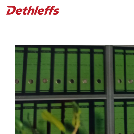
Wohnwagen
BLOG
Wohnmobile
Kundenst
Camper Vans
Über uns
Family Eve
Dethleffs Original Zubehör