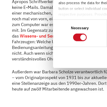
Apropos Schriftverkehr – zu den Anfangszeiten 
also process the data for the
keine E-Mails. Damals hieß es noch: „Fräulein S
button or select individual co
einer mechanischen, später elektrischen Schrei
respective purposes. Providi
noch mal von vorn, eine Löschtaste gab es seinerz
settings at any time as well a
Consent
zum Computer war es ein langer Weg. Barbara Sch
the website). You can find fur
Necessary
Selection
mit. Im Gegensatz zu früher gibt es heute zusät
das
Wissens- und Serviceportal
. Dort findet man
Fahrzeugen: Welche Umlaufmaße hat mein Woh
Bedienungsanleitungen? Damals gab es diesen zu
nicht. Auch wenn sich viel verändert hat – damal
verständnisvolles Ohr für Wünsche und Beansta
Außerdem war Barbara Scholze verantwortlich fü
– vom Originalprospekt von 1931 bis zur aktuellen
eine Stellenanzeige aus den 1990er-Jahren. Dort
heute auf zwölf Mitarbeitende angewachsen ist.