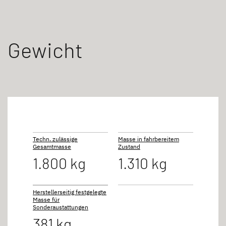
Gewicht
Techn. zulässige
Masse in fahrbereitem
Gesamtmasse
Zustand
1.800 kg
1.310 kg
Herstellerseitig festgelegte
Masse für
Sonderaustattungen
381 kg