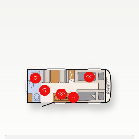
Fahrzeugbörse
Blog
730 FKR
Dethleffs Händlersuche
Finde den Dethleffs Händler in deiner Nähe