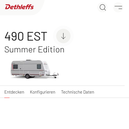
490 EST
Händlersuche
Entdecken
Konfigurieren
Technische Daten
Wohnwagen
490 EST
Summer Edition
C'JOY
C'GO & C'GO UP
Wohnwagen
Wohnwagen
Entdecken
Konfigurieren
Technische Daten
NEU