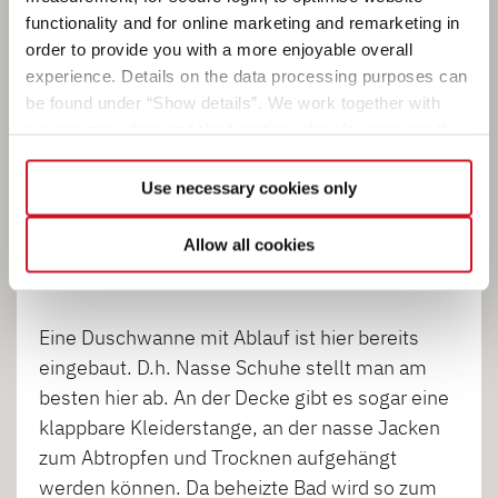
Kompaktes Bad mit Frischefaktor
functionality and for online marketing and remarketing in
order to provide you with a more enjoyable overall
Ideal für den morgendlichen Frischekick! Alles
experience. Details on the data processing purposes can
drin im kompakten Bad! Und wer es nicht ganz
be found under “Show details”. We work together with
so frisch mag: Die Warmwasserversorgung ist
service providers and third parties who also process the
auch serienmäßig an Bord.
data for their own purposes and merge it with other data if
necessary. If you click the “Allow cookies” button or
Use necessary cookies only
select individual cookies in the detailed view, you provide
Der Vorteil der hier verbauten Schwenktoilette
your consent to the processing of your data for the
ist, dass sie bei Nichtgebrauch zur Seite gedreht
Allow all cookies
respective purposes. Providing this consent is voluntary
werden kann, was etwas mehr Platz schafft.
and not required to use our website. You can view your
selected settings at any time as well as deselect or
Eine Duschwanne mit Ablauf ist hier bereits
change them later (such as by using the fingerprint button
eingebaut. D.h. Nasse Schuhe stellt man am
at the bottom left of the website). You can find further
besten hier ab. An der Decke gibt es sogar eine
information in our Privacy Policy.
klappbare Kleiderstange, an der nasse Jacken
zum Abtropfen und Trocknen aufgehängt
werden können. Da beheizte Bad wird so zum