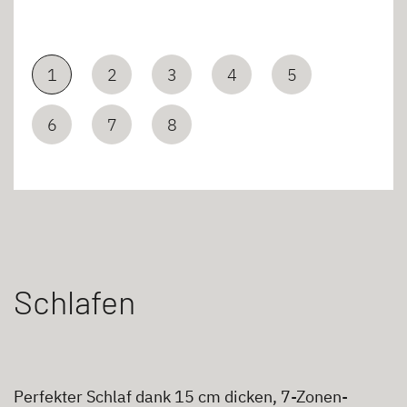
1
2
3
4
5
6
7
8
Schlafen
Perfekter Schlaf dank 15 cm dicken, 7-Zonen-