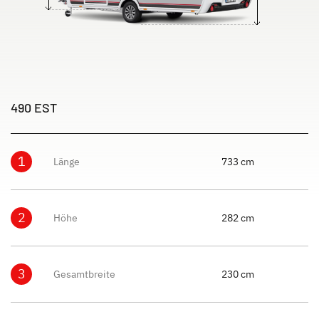
490 EST
1
Länge
733 cm
2
Höhe
282 cm
3
Gesamtbreite
230 cm