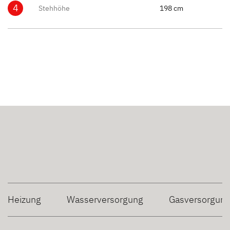
4
Stehhöhe
198 cm
Heizung
Wasserversorgung
Gasversorgun