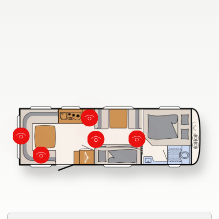
Fahrzeugbörse
Blog
730 FKR
Dethleffs Händlersuche
Finde den Dethleffs Händler in deiner Nähe