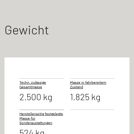
Gewicht
Techn. zulässige
Masse in fahrbereitem
Gesamtmasse
Zustand
2.500 kg
1.825 kg
Herstellerseitig festgelegte
Masse für
Sonderaustattungen
524 kg