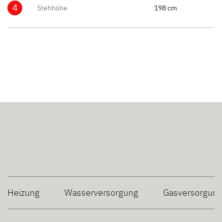
4
Stehhöhe
198 cm
Heizung
Wasserversorgung
Gasversorgun