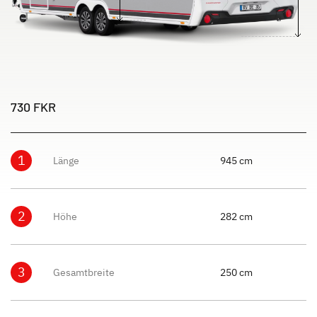
730 FKR
1
Länge
945 cm
2
Höhe
282 cm
3
Gesamtbreite
250 cm