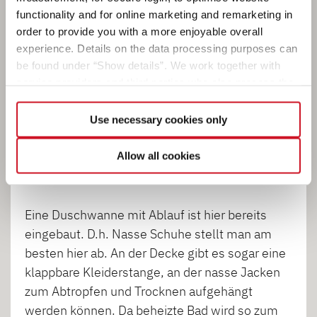
Kompaktes Bad mit Frischefaktor
functionality and for online marketing and remarketing in
order to provide you with a more enjoyable overall
Ideal für den morgendlichen Frischekick! Alles
experience. Details on the data processing purposes can
drin im kompakten Bad! Und wer es nicht ganz
be found under “Show details”. We work together with
so frisch mag: Die Warmwasserversorgung ist
service providers and third parties who also process the
auch serienmäßig an Bord.
data for their own purposes and merge it with other data if
necessary. If you click the “Allow cookies” button or
Use necessary cookies only
select individual cookies in the detailed view, you provide
Der Vorteil der hier verbauten Schwenktoilette
your consent to the processing of your data for the
ist, dass sie bei Nichtgebrauch zur Seite gedreht
Allow all cookies
respective purposes. Providing this consent is voluntary
werden kann, was etwas mehr Platz schafft.
and not required to use our website. You can view your
selected settings at any time as well as deselect or
Eine Duschwanne mit Ablauf ist hier bereits
change them later (such as by using the fingerprint button
eingebaut. D.h. Nasse Schuhe stellt man am
at the bottom left of the website). You can find further
besten hier ab. An der Decke gibt es sogar eine
information in our Privacy Policy.
klappbare Kleiderstange, an der nasse Jacken
zum Abtropfen und Trocknen aufgehängt
werden können. Da beheizte Bad wird so zum