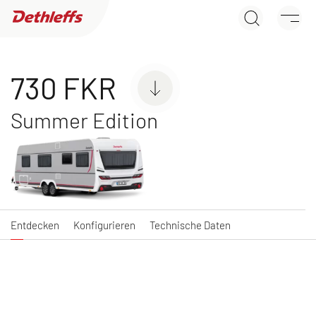
730 FKR
Händlersuche
Entdecken
Konfigurieren
Technische Daten
Wohnwagen
730 FKR
Summer Edition
C'JOY
C'GO & C'GO UP
Wohnwagen
Wohnwagen
Entdecken
Konfigurieren
Technische Daten
NEU