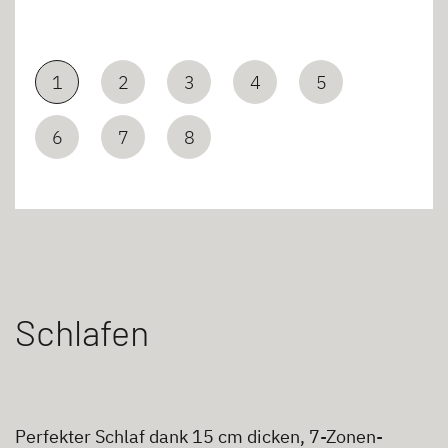
1
2
3
4
5
6
7
8
Schlafen
Perfekter Schlaf dank 15 cm dicken, 7-Zonen-