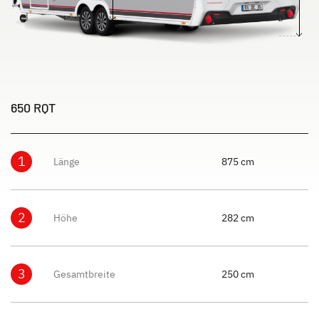
650 RQT
1
Länge
875 cm
2
Höhe
282 cm
3
Gesamtbreite
250 cm