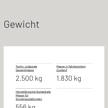
Gewicht
Techn. zulässige
Masse in fahrbereitem
Gesamtmasse
Zustand
2.500 kg
1.830 kg
Herstellerseitig festgelegte
Masse für
Sonderaustattungen
556 kg