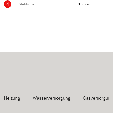
4
Stehhöhe
198 cm
Heizung
Wasserversorgung
Gasversorgun