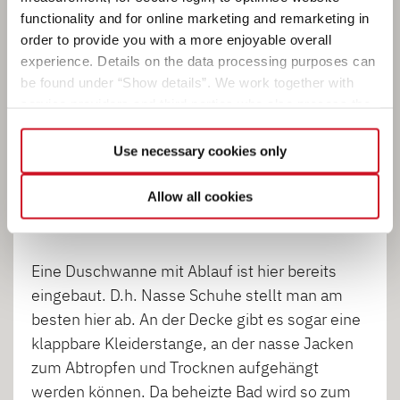
Kompaktes Bad mit Frischefaktor
functionality and for online marketing and remarketing in
order to provide you with a more enjoyable overall
Ideal für den morgendlichen Frischekick! Alles
experience. Details on the data processing purposes can
drin im kompakten Bad! Und wer es nicht ganz
be found under “Show details”. We work together with
so frisch mag: Die Warmwasserversorgung ist
service providers and third parties who also process the
auch serienmäßig an Bord.
data for their own purposes and merge it with other data if
necessary. If you click the “Allow cookies” button or
Use necessary cookies only
select individual cookies in the detailed view, you provide
Der Vorteil der hier verbauten Schwenktoilette
your consent to the processing of your data for the
ist, dass sie bei Nichtgebrauch zur Seite gedreht
Allow all cookies
respective purposes. Providing this consent is voluntary
werden kann, was etwas mehr Platz schafft.
and not required to use our website. You can view your
selected settings at any time as well as deselect or
Eine Duschwanne mit Ablauf ist hier bereits
change them later (such as by using the fingerprint button
eingebaut. D.h. Nasse Schuhe stellt man am
at the bottom left of the website). You can find further
besten hier ab. An der Decke gibt es sogar eine
information in our Privacy Policy.
klappbare Kleiderstange, an der nasse Jacken
zum Abtropfen und Trocknen aufgehängt
werden können. Da beheizte Bad wird so zum