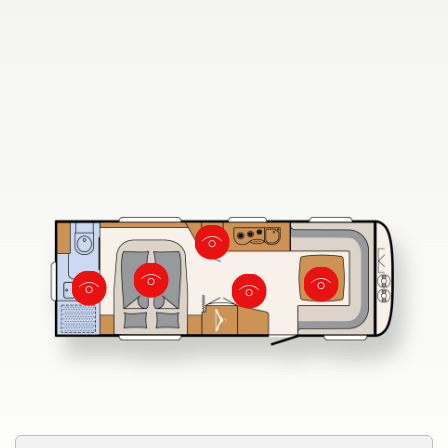
Fahrzeugbörse
Blog
730 FKR
Dethleffs Händlersuche
Finde den Dethleffs Händler in deiner Nähe