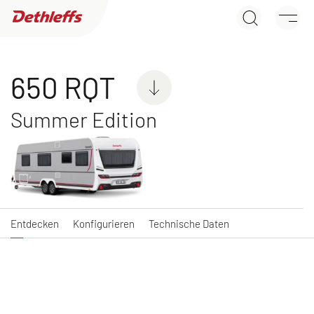
650 RQT
Händlersuche
Entdecken
Konfigurieren
Technische Daten
Wohnwagen
650 RQT
Summer Edition
C'JOY
C'GO & C'GO UP
Wohnwagen
Wohnwagen
Entdecken
Konfigurieren
Technische Daten
NEU