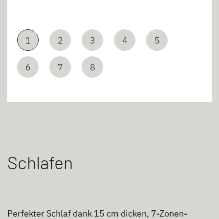
1
2
3
4
5
6
7
8
Schlafen
Perfekter Schlaf dank 15 cm dicken, 7-Zonen-